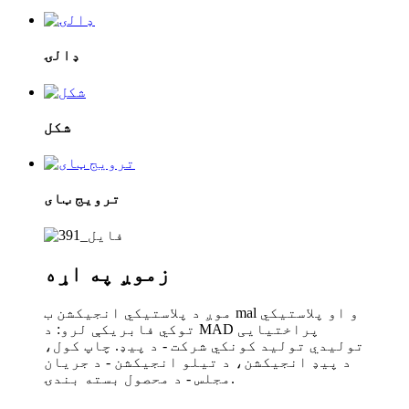
ډالۍ
شکل
ترویج ټای
زموږ په اړه
موږ د پلاستيکي انجیکشن ب mal و او پلاستيکي
توکي فابریکې لرو: د MAD پراختیایی
تولیدي تولید کونکي شرکت - د پیډ. چاپ کول،
د پیډ انجیکشن، د تیلو انجیکشن - د جریان
مجلس - د محصول بسته بندۍ.