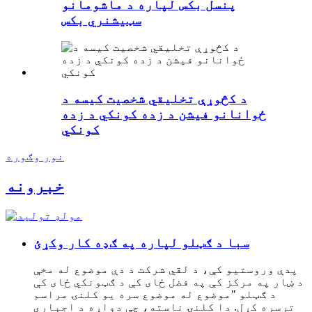
پنسل بکس لپاره د ماشومانو
سټیشنري بکس
د کڅوړې تخلیقي شخصیت کیسه د
ځوانانو فیشن د زده کونکي د زده
کونکي
نور وګوره
خبرونه
سبا د ګټلو لپاره په ګډه کار وکړئ
پدې وروستیو کې، د لقي شرکت د دې موضوع له مخې
د ښار په مرکز کې په فضل ځای کې د ګټونکي ځای کې
د ګټلو "موضوع له موضوع سره یو کلنۍ مراسم
ترسره کړل. دا کلنۍ ناسته، چې دواړه د اجباري