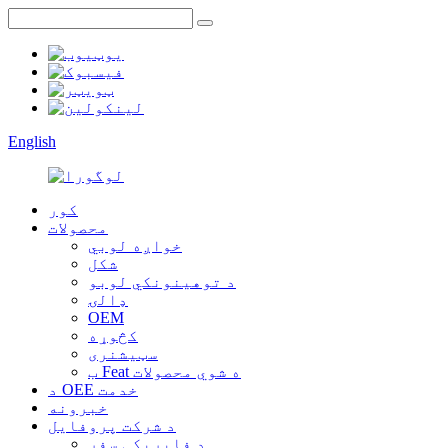
English
کور
محصولات
خواږه لوبي
شکل
د توهینونکي لوبو
ډالۍ
OEM
کڅوړه
سټیشنری
ب Feat ه شوي محصولات
د OEE خدمت
خبرونه
د شرکت پروفایل
د فابریکې سفر