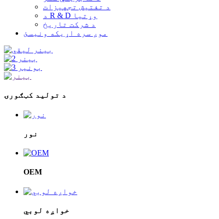
د تفتیش تجهیزات
د R & D وړتیا
د شرکت تاریخ
موږ سره اړیکه ونیسئ
د تولید کټګورۍ
نور
OEM
خواږه لوبي