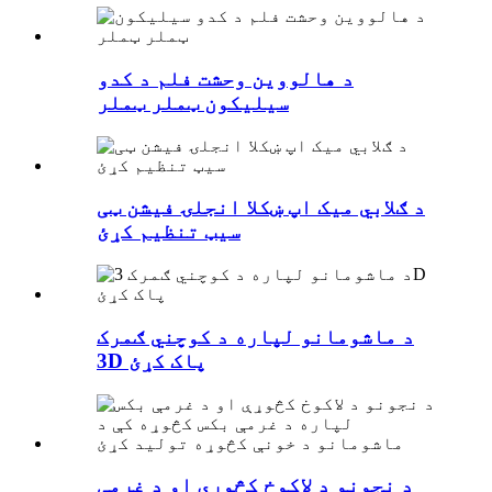
د هالووین وحشت فلم د کدو
سیلیکون ټملر ټملر
د ګلابي میک اپ ښکلا انجلۍ فیشن ټی
سیټ تنظیم کړئ
د ماشومانو لپاره د کوچني ګمرک
3D پاک کړئ
د نجونو د لاکوخ کڅوړې او د غرمې