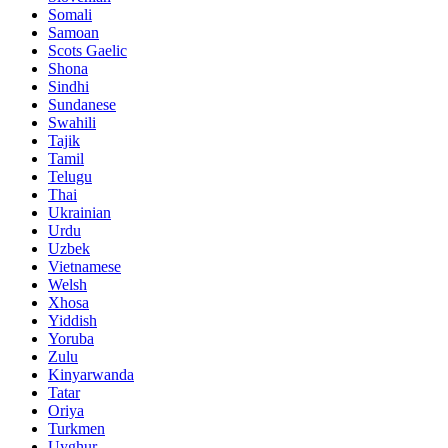
Somali
Samoan
Scots Gaelic
Shona
Sindhi
Sundanese
Swahili
Tajik
Tamil
Telugu
Thai
Ukrainian
Urdu
Uzbek
Vietnamese
Welsh
Xhosa
Yiddish
Yoruba
Zulu
Kinyarwanda
Tatar
Oriya
Turkmen
Uyghur