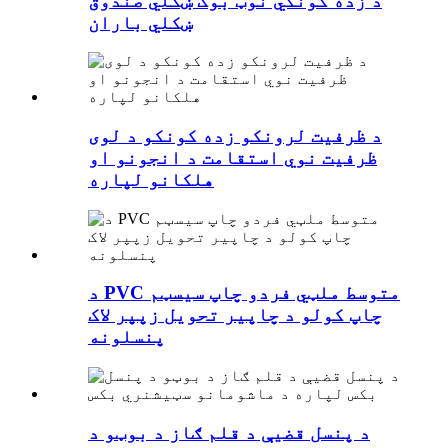
د زده کونکي نوټ بوک ښکلي صندوق
ښکلي باران
د ظرفیت لرونکو زده کونکو د لوی
ظرفیت نوي استقامت د انجونو او
هلکانو لپاره
د PVC متوسط ​​ملټي فردو چاپ سیسټم
چاپ کولو د چاپير تحویل زپپر لاک
پنسلونه
د پنسل قضیې د قلم ګاز د بوټو د