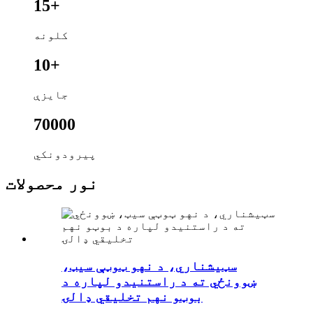
15+
کلونه
10+
جایزې
70000
پیرودونکي
نور محصولات
سټیشناري، د نهو ټوټې سیټ،
ښوونځي ته د راستنیدو لپاره د
بوټو نهم تخلیقي ډالۍ