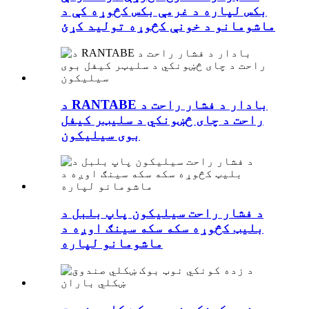
بکس لپاره د غرمې بکس کڅوړه کې د
ماشومانو د خونې کڅوړه تولید کړئ
د RANTABE بادار د فشار راحت د
راحت د چای څښونکي د سلیټر کیفل
بوی سیلیکون
د فشار راحت سیلیکون پاپ بلبل د
بلیټ کڅوړه سکه سکه سینګ اوږه د
ماشومانو لپاره