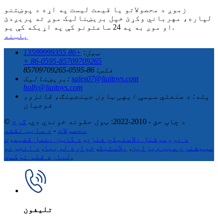
زموږ د محصولاتو یا قیمت لیست په اړه د پوښتنو
لپاره، مهرباني وکړئ خپل بریښنالیک موږ ته پریږدئ
او موږ به په 24 ساعتونو کې په اړیکه کې یو.
پلټنه
ټیل:
+86 13599999355
+ 86-0595-85709709265
فکس: 86-0595-85709709265
sales07@liqitoys.com
بریښنالیک:
holly@liqitoys.com
پته:
د صنعتي سیمې ایهی ټاون جینجینګ، قانزو،
فوجیان
© د چاپ حق - 2010-2022: ټول حقونه خوندي دي.
ګرم
محصولات
-
د سایټ نقشه
د پروموشنل پلاستيکي فلزي
,
د کاټن پنسل قضیه
,
د
سټیشنري سیټ ډیزاین
,
پلاستیک
,
خواږه لوبیا
,
د انجونو
,
لپاره قلم توکسي
تلیفون