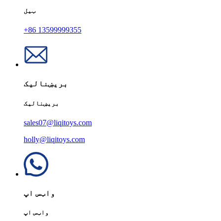
ټیل
+86 13599999355
بریښنالیک
بریښنالیک
sales07@liqitoys.com
holly@liqitoys.com
واټس اپ
واټس اپ